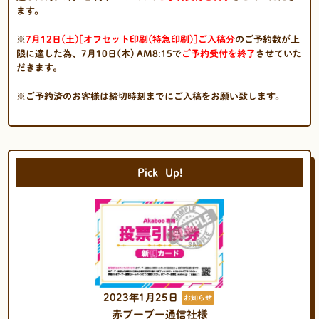
ます。
※
7月12日(土)[オフセット印刷(特急印刷)]ご入稿分
のご予約数が上
限に達した為、7月10日(木) AM8:15で
ご予約
受付を終了
させていた
だきます。
※ご予約済のお客様は締切時刻までにご入稿をお願い致します。
Pick
Up!
2023年1月25日
お知らせ
赤ブーブー通信社様