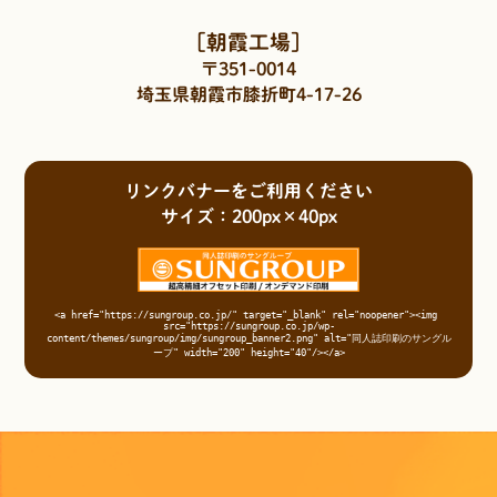
［朝霞工場］
〒351-0014
埼玉県朝霞市膝折町4-17-26
リンクバナーをご利用ください
サイズ：200px×40px
<a href="https://sungroup.co.jp/" target="_blank" rel="noopener"><img 
src="https://sungroup.co.jp/wp-
content/themes/sungroup/img/sungroup_banner2.png" alt="同人誌印刷のサングル
ープ" width="200" height="40"/></a>