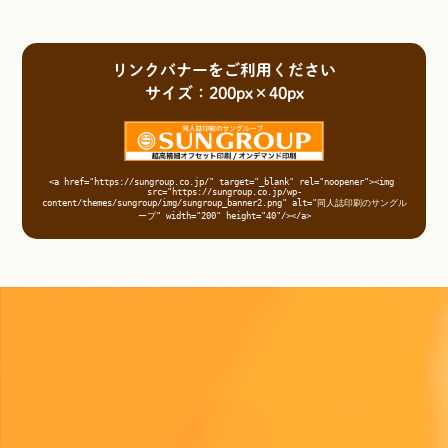
リンクバナーをご利用ください
サイズ：200px×40px
<a href="https://sungroup.co.jp/" target="_blank" rel="noopener"><img 
src="https://sungroup.co.jp/wp-
content/themes/sungroup/img/sungroup_banner2.png" alt="同人誌印刷のサングル
ープ" width="200" height="40"/></a>