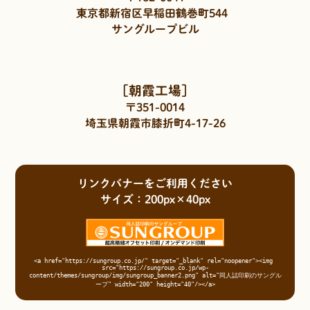
東京都新宿区早稲田鶴巻町544
サングループビル
［朝霞工場］
〒351-0014
埼玉県朝霞市膝折町4-17-26
リンクバナーをご利用ください
サイズ：200px×40px
<a href="https://sungroup.co.jp/" target="_blank" rel="noopener"><img 
src="https://sungroup.co.jp/wp-
content/themes/sungroup/img/sungroup_banner2.png" alt="同人誌印刷のサングル
ープ" width="200" height="40"/></a>