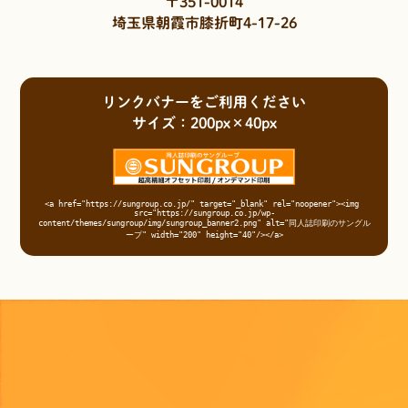
〒351-0014
埼玉県朝霞市膝折町4-17-26
リンクバナーをご利用ください
サイズ：200px×40px
<a href="https://sungroup.co.jp/" target="_blank" rel="noopener"><img 
src="https://sungroup.co.jp/wp-
content/themes/sungroup/img/sungroup_banner2.png" alt="同人誌印刷のサングル
ープ" width="200" height="40"/></a>