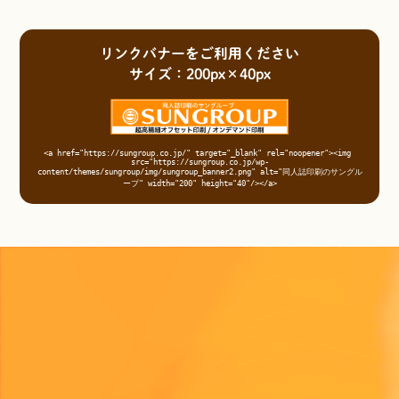
リンクバナーをご利用ください
サイズ：200px×40px
<a href="https://sungroup.co.jp/" target="_blank" rel="noopener"><img 
src="https://sungroup.co.jp/wp-
content/themes/sungroup/img/sungroup_banner2.png" alt="同人誌印刷のサングル
ープ" width="200" height="40"/></a>