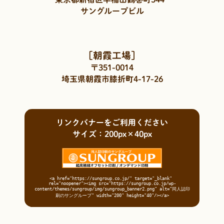
サングループビル
［朝霞工場］
〒351-0014
埼玉県朝霞市膝折町4-17-26
リンクバナーをご利用ください
サイズ：200px×40px
<a href="https://sungroup.co.jp/" target="_blank" 
rel="noopener"><img src="https://sungroup.co.jp/wp-
content/themes/sungroup/img/sungroup_banner2.png" alt="同人誌印
刷のサングループ" width="200" height="40"/></a>