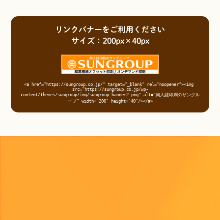
リンクバナーをご利用ください
サイズ：200px×40px
<a href="https://sungroup.co.jp/" target="_blank" rel="noopener"><img 
src="https://sungroup.co.jp/wp-
content/themes/sungroup/img/sungroup_banner2.png" alt="同人誌印刷のサングル
ープ" width="200" height="40"/></a>