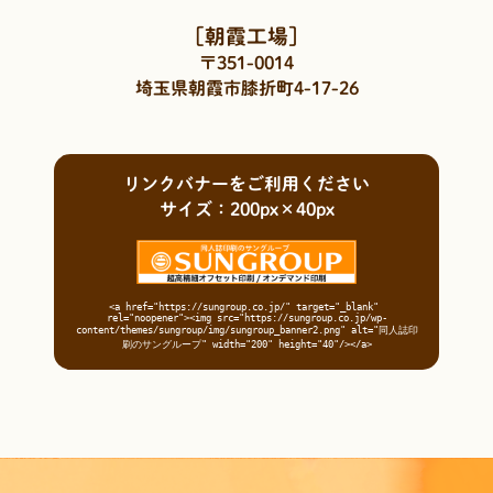
［朝霞工場］
〒351-0014
埼玉県朝霞市膝折町4-17-26
リンクバナーをご利用ください
サイズ：200px×40px
<a href="https://sungroup.co.jp/" target="_blank" 
rel="noopener"><img src="https://sungroup.co.jp/wp-
content/themes/sungroup/img/sungroup_banner2.png" alt="同人誌印
刷のサングループ" width="200" height="40"/></a>