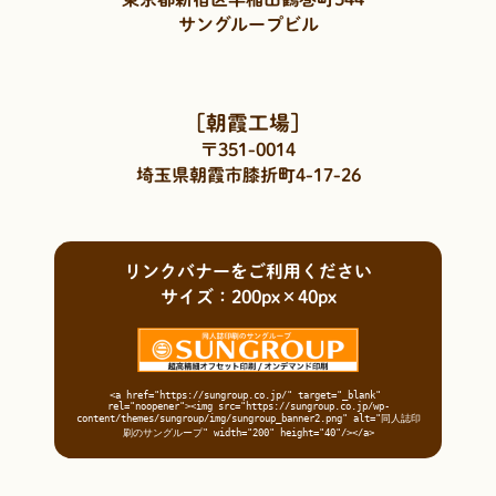
サングループビル
［朝霞工場］
〒351-0014
埼玉県朝霞市膝折町4-17-26
リンクバナーをご利用ください
サイズ：200px×40px
<a href="https://sungroup.co.jp/" target="_blank" 
rel="noopener"><img src="https://sungroup.co.jp/wp-
content/themes/sungroup/img/sungroup_banner2.png" alt="同人誌印
刷のサングループ" width="200" height="40"/></a>